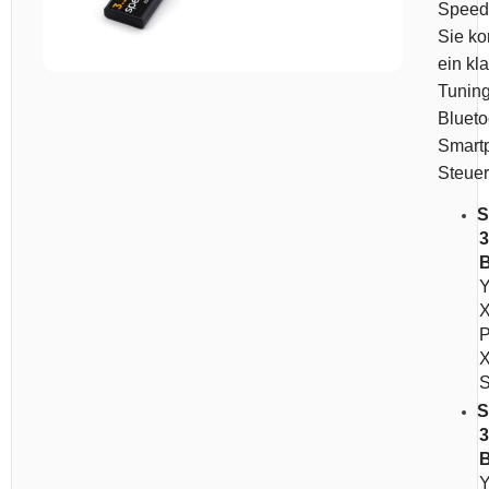
Speed
Sie ko
ein kl
Tunin
Blueto
Smart
Steuer
S
3
B
X
X
S
3
B