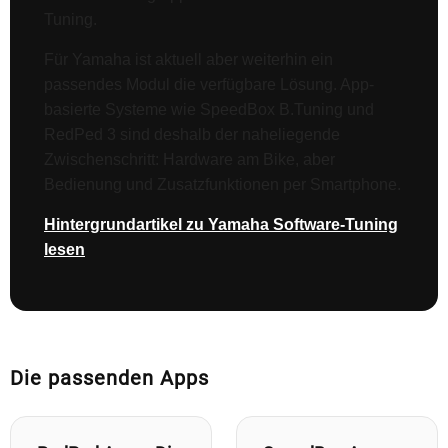
Tuning.
Für Yamaha ist aktuell aber weiterhin ein
passendes Modul die verfügbare Lösung. App-
basierte Systeme wie SpeedBox B.Tuning und
RedPed 3 sind deshalb der naheliegende
Zwischenschritt: Hardware am Bike, aber
Bedienung und Zusatzfunktionen per Smartphone.
Hintergrundartikel zu Yamaha Software-Tuning
lesen
Die passenden Apps