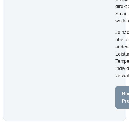
direkt
Smart
wollen
Je na
über d
ander
Leistu
Tempe
indivi
verwal
Re
Pr