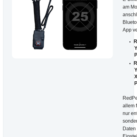
am Mot
anschl
Blueto
App v
R
R
X
RedPed
allem f
nur en
sonder
Daten
Einste