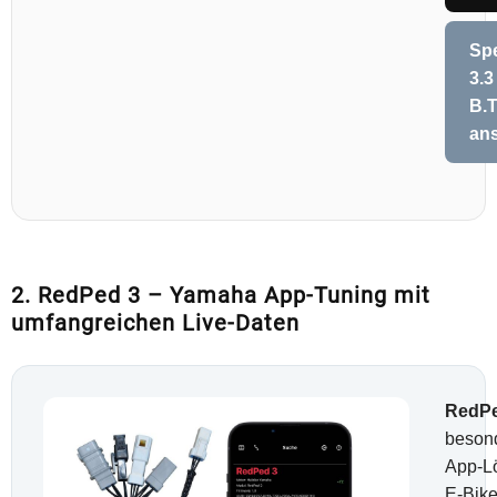
Sp
3.3
B.
an
2. RedPed 3 – Yamaha App-Tuning mit
umfangreichen Live-Daten
RedPe
beson
App-L
E-Bike