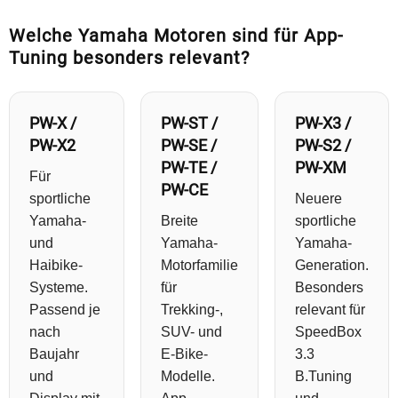
Welche Yamaha Motoren sind für App-
Tuning besonders relevant?
PW-X /
PW-ST /
PW-X3 /
PW-X2
PW-SE /
PW-S2 /
PW-TE /
PW-XM
Für
PW-CE
sportliche
Neuere
Yamaha-
Breite
sportliche
und
Yamaha-
Yamaha-
Haibike-
Motorfamilie
Generation.
Systeme.
für
Besonders
Passend je
Trekking-,
relevant für
nach
SUV- und
SpeedBox
Baujahr
E-Bike-
3.3
und
Modelle.
B.Tuning