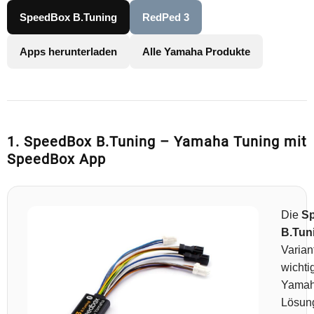
SpeedBox B.Tuning
RedPed 3
Apps herunterladen
Alle Yamaha Produkte
1. SpeedBox B.Tuning – Yamaha Tuning mit
SpeedBox App
Die
S
B.Tun
Varian
wichti
Yamah
Lösun