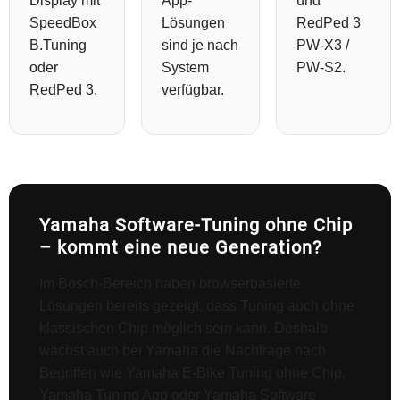
Display mit
App-
und
SpeedBox
Lösungen
RedPed 3
B.Tuning
sind je nach
PW-X3 /
oder
System
PW-S2.
RedPed 3.
verfügbar.
Yamaha Software-Tuning ohne Chip
– kommt eine neue Generation?
Im Bosch-Bereich haben browserbasierte
Lösungen bereits gezeigt, dass Tuning auch ohne
klassischen Chip möglich sein kann. Deshalb
wächst auch bei Yamaha die Nachfrage nach
Begriffen wie Yamaha E-Bike Tuning ohne Chip,
Yamaha Tuning App oder Yamaha Software