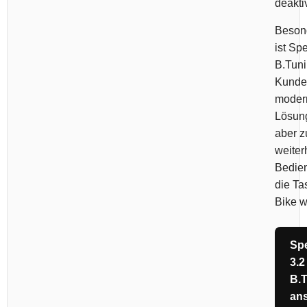
deakti
Besond
ist S
B.Tuni
Kunden
moder
Lösun
aber z
weiter
Bedie
die Ta
Bike 
Sp
3.2
B.
an