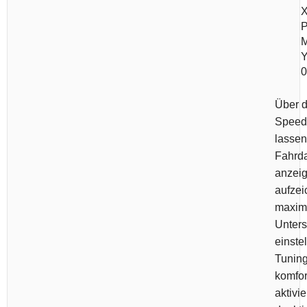
X
M
0
Über d
Speed
lassen
Fahrd
anzeig
aufzei
maxim
Unters
einste
Tunin
komfor
aktivi