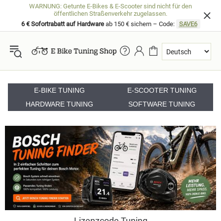
WARNUNG: Getunte E-Bikes & E-Scooter sind nicht für den
öffentlichen Straßenverkehr zugelassen.
6 € Sofortrabatt auf Hardware
ab 150 € sichern – Code:
SAVE6
E-BIKE TUNING
E-SCOOTER TUNING
HARDWARE TUNING
SOFTWARE TUNING
Lizenzcode Tuning