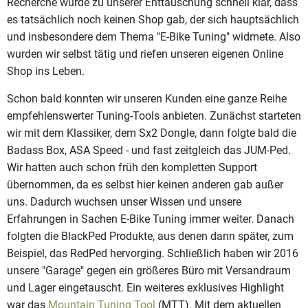
Recherche wurde zu unserer Enttäuschung schnell klar, dass
es tatsächlich noch keinen Shop gab, der sich hauptsächlich
und insbesondere dem Thema "E-Bike Tuning" widmete. Also
wurden wir selbst tätig und riefen unseren eigenen Online
Shop ins Leben.
Schon bald konnten wir unseren Kunden eine ganze Reihe
empfehlenswerter Tuning-Tools anbieten. Zunächst starteten
wir mit dem Klassiker, dem Sx2 Dongle, dann folgte bald die
Badass Box, ASA Speed - und fast zeitgleich das JUM-Ped.
Wir hatten auch schon früh den kompletten Support
übernommen, da es selbst hier keinen anderen gab außer
uns. Dadurch wuchsen unser Wissen und unsere
Erfahrungen in Sachen E-Bike Tuning immer weiter. Danach
folgten die BlackPed Produkte, aus denen dann später, zum
Beispiel, das RedPed hervorging. Schließlich haben wir 2016
unsere "Garage" gegen ein größeres Büro mit Versandraum
und Lager eingetauscht. Ein weiteres exklusives Highlight
war das
Mountain Tuning Tool
(MTT). Mit dem aktuellen