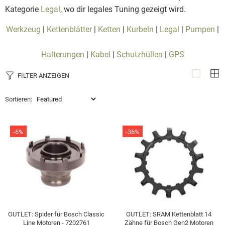
Kategorie
Legal
, wo dir legales Tuning gezeigt wird.
Werkzeug
|
Kettenblätter
|
Ketten
|
Kurbeln
|
Legal
|
Pumpen
|
Halterungen
|
Kabel
|
Schutzhüllen
|
GPS
FILTER ANZEIGEN
Sortieren:
-6%
-36%
OUTLET: Spider für Bosch Classic
OUTLET: SRAM Kettenblatt 14
Line Motoren - 7202761
Zähne für Bosch Gen2 Motoren