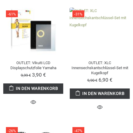
-61%
-31%
OUTLET: Vikuiti LCD
OUTLET: XLC
Displayschutzfolie Yamaha
Innensechskantschlüssel-Set mit
Kugelkopf
3,90 €
9,99 €
6,90 €
9,90 €
IN DEN WARENKORB
IN DEN WARENKORB
-26%
-47%