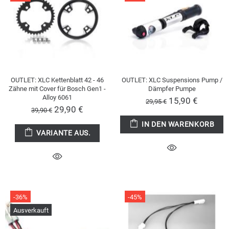
OUTLET: XLC Kettenblatt 42 - 46
OUTLET: XLC Suspensions Pump /
Zähne mit Cover für Bosch Gen1 -
Dämpfer Pumpe
Alloy 6061
15,90 €
29,95 €
29,90 €
39,90 €
IN DEN WARENKORB
VARIANTE AUS.
-36%
-45%
Ausverkauft