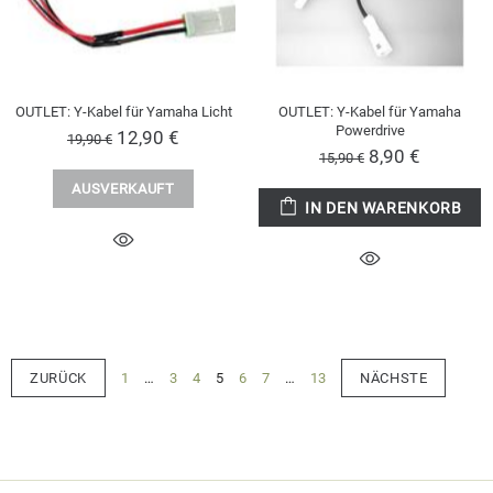
OUTLET: Y-Kabel für Yamaha Licht
OUTLET: Y-Kabel für Yamaha
Powerdrive
12,90 €
19,90 €
8,90 €
15,90 €
AUSVERKAUFT
IN DEN WARENKORB
ZURÜCK
1
…
3
4
5
6
7
…
13
NÄCHSTE