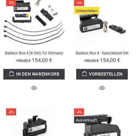
-4%
-4%
Vorbestellen
Badass Box 4 (X-Set) für Shimano
Badass Box 4 - Specialized Set
154,00 €
154,00 €
159,00 €
159,00 €
IN DEN WARENKORB
VORBESTELLEN
-4%
-4%
Ausverkauft