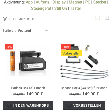
Aktivierung:
App
|
Aufsatz
|
Display
|
Magnet
|
PC
|
Stecker
|
Steuergerät
|
Still On
|
Taster
FILTER ANZEIGEN
Sortieren:
-4%
-10%
Vorbestellen
Badass Box 4 für Bosch
Badass Box 4 (G4-Set) für Bosch
149,00 €
149,00 €
154,00 €
164,00 €
IN DEN WARENKORB
VORBESTELLEN