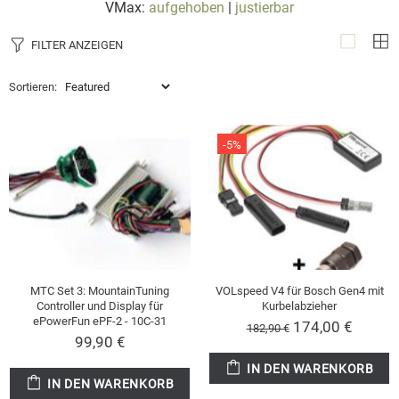
VMax:
aufgehoben
|
justierbar
FILTER ANZEIGEN
Sortieren:
-5%
MTC Set 3: MountainTuning
VOLspeed V4 für Bosch Gen4 mit
Controller und Display für
Kurbelabzieher
ePowerFun ePF-2 - 10C-31
174,00 €
182,90 €
99,90 €
IN DEN WARENKORB
IN DEN WARENKORB