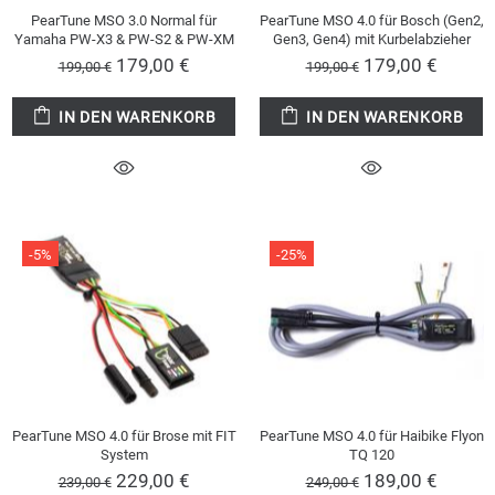
PearTune MSO 3.0 Normal für
PearTune MSO 4.0 für Bosch (Gen2,
Yamaha PW-X3 & PW-S2 & PW-XM
Gen3, Gen4) mit Kurbelabzieher
179,00 €
179,00 €
199,00 €
199,00 €
IN DEN WARENKORB
IN DEN WARENKORB
-5%
-25%
PearTune MSO 4.0 für Brose mit FIT
PearTune MSO 4.0 für Haibike Flyon
System
TQ 120
229,00 €
189,00 €
239,00 €
249,00 €