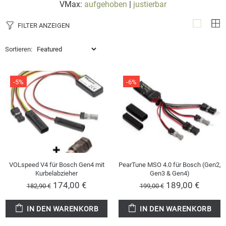
VMax:
aufgehoben
|
justierbar
FILTER ANZEIGEN
Sortieren:
-5%
-6%
VOLspeed V4 für Bosch Gen4 mit
PearTune MSO 4.0 für Bosch (Gen2,
Kurbelabzieher
Gen3 & Gen4)
174,00 €
189,00 €
182,90 €
199,00 €
IN DEN WARENKORB
IN DEN WARENKORB