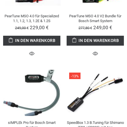
PearTune MSO 4.0 für Specialized
PearTune MSO 4.0 V2 Bundle für
1.1, 1.2, 1.3, 1.2E & 1.2S
Bosch Smart System
229,00 €
249,00 €
249,00 €
277,80 €
IN DEN WARENKORB
IN DEN WARENKORB
-13%
sIMPLEk Pro für Bosch Smart
SpeedBox 1.3 B.Tuning für Shimano