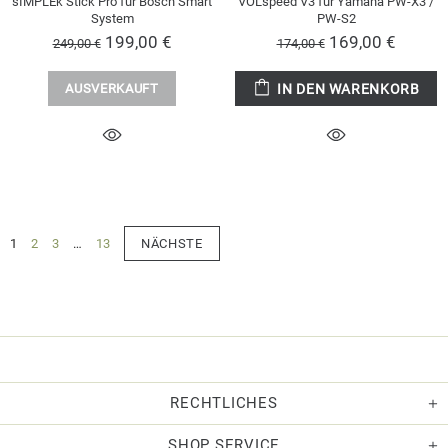
sIMPLEk Stick Pro für Bosch Smart
VOLspeed V3 für Yamaha PW-X3 /
System
PW-S2
199,00 €
169,00 €
249,00 €
174,00 €
AUSVERKAUFT
IN DEN WARENKORB
1
2
3
…
13
NÄCHSTE
RECHTLICHES
SHOP SERVICE