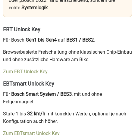
oder „Bosch 2022“ sind entscheidend, sondern die
echte
Systemlogik
.
EBT Unlock Key
Für Bosch
Gen1 bis Gen4
auf
BES1 / BES2
.
Browserbasierte Freischaltung ohne klassischen Chip-Einbau
und ohne zusätzliche Hardware am Bike.
Zum EBT Unlock Key
EBTsmart Unlock Key
Für
Bosch Smart System / BES3
, mit und ohne
Felgenmagnet.
Stufe 1 bis
32 km/h
mit korrekten Werten, optional je nach
Konfiguration auch höher.
Zum EBTsmart Unlock Key