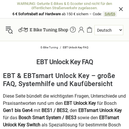
WARNUNG: Getunte E-Bikes & E-Scooter sind nicht für den
öffentlichen Straßenverkehr zugelassen.
6 € Sofortrabatt auf Hardware
ab 150 € sichern – Code:
SAVE6
E-Bike Tuning
EBT Unlock Key FAQ
EBT Unlock Key FAQ
EBT & EBTsmart Unlock Key – große
FAQ, Systemhilfe und Kaufübersicht
Diese Seite bündelt die wichtigsten Fragen, Unterschiede und
Praxisantworten rund um den
EBT Unlock Key
für Bosch
Gen1 bis Gen4
mit
BES1 / BES2
, den
EBTsmart Unlock Key
für das
Bosch Smart System / BES3
sowie den
EBTsmart
Unlock Key Switch
als Speziallösung für bestimmte Bosch