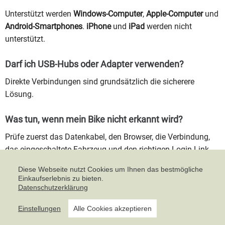
Unterstützt werden
Windows-Computer
,
Apple-Computer
und
Android-Smartphones
.
iPhone
und
iPad
werden nicht
unterstützt.
Darf ich USB-Hubs oder Adapter verwenden?
Direkte Verbindungen sind grundsätzlich die sicherere
Lösung.
Was tun, wenn mein Bike nicht erkannt wird?
Prüfe zuerst das Datenkabel, den Browser, die Verbindung,
das eingeschaltete Fahrzeug und den richtigen Login-Link.
Zusätzlich sollte geprüft werden, ob das verwendete Gerät
Diese Webseite nutzt Cookies um Ihnen das bestmögliche
überhaupt die benötigte Browser-Schnittstelle unterstützt.
Einkaufserlebnis zu bieten.
Datenschutzerklärung
Kabel-Hinweis:
Einstellungen
Alle Cookies akzeptieren
Das häufigste Problem ist nicht der Lizenzcode,