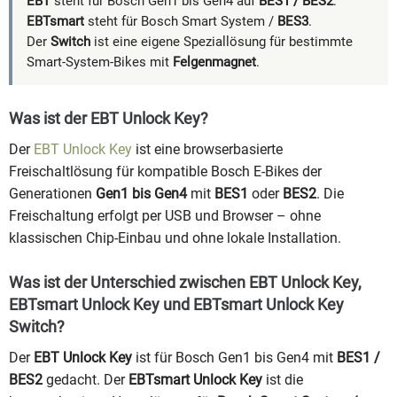
EBT
steht für Bosch Gen1 bis Gen4 auf
BES1 / BES2
.
EBTsmart
steht für Bosch Smart System /
BES3
.
Der
Switch
ist eine eigene Speziallösung für bestimmte
Smart-System-Bikes mit
Felgenmagnet
.
Was ist der EBT Unlock Key?
Der
EBT Unlock Key
ist eine browserbasierte
Freischaltlösung für kompatible Bosch E-Bikes der
Generationen
Gen1 bis Gen4
mit
BES1
oder
BES2
. Die
Freischaltung erfolgt per USB und Browser – ohne
klassischen Chip-Einbau und ohne lokale Installation.
Was ist der Unterschied zwischen EBT Unlock Key,
EBTsmart Unlock Key und EBTsmart Unlock Key
Switch?
Der
EBT Unlock Key
ist für Bosch Gen1 bis Gen4 mit
BES1 /
BES2
gedacht. Der
EBTsmart Unlock Key
ist die