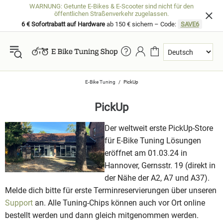
WARNUNG: Getunte E-Bikes & E-Scooter sind nicht für den
öffentlichen Straßenverkehr zugelassen.
6 € Sofortrabatt auf Hardware
ab 150 € sichern – Code:
SAVE6
E-Bike Tuning
PickUp
PickUp
Der weltweit erste PickUp-Store
für E-Bike Tuning Lösungen
eröffnet am 01.03.24 in
Hannover, Gernsstr. 19 (direkt in
der Nähe der A2, A7 und A37).
Melde dich bitte für erste Terminreservierungen über unseren
Support
an. Alle Tuning-Chips können auch vor Ort online
bestellt werden und dann gleich mitgenommen werden.