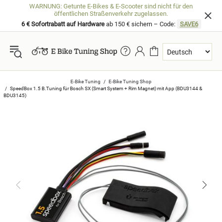
WARNUNG: Getunte E-Bikes & E-Scooter sind nicht für den
öffentlichen Straßenverkehr zugelassen.
6 € Sofortrabatt auf Hardware
ab 150 € sichern – Code:
SAVE6
E-Bike Tuning
E-Bike Tuning Shop
SpeedBox 1.5 B.Tuning für Bosch SX (Smart System + Rim Magnet) mit App (BDU3144 &
BDU3145)