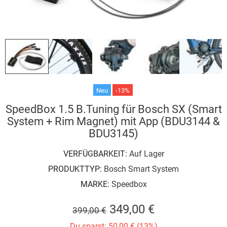
Neu
-13%
SpeedBox 1.5 B.Tuning für Bosch SX (Smart
System + Rim Magnet) mit App (BDU3144 &
BDU3145)
VERFÜGBARKEIT:
Auf Lager
PRODUKTTYP:
Bosch Smart System
MARKE:
Speedbox
349,00 €
399,00 €
Du sparst: 50,00 € (13%)