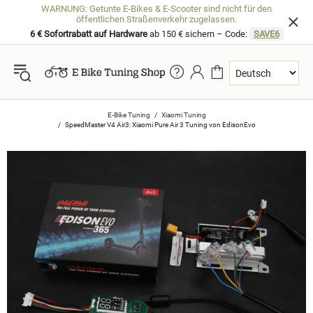
WARNUNG: Getunte E-Bikes & E-Scooter sind nicht für den
öffentlichen Straßenverkehr zugelassen.
6 € Sofortrabatt auf Hardware
ab 150 € sichern – Code:
SAVE6
E-Bike Tuning
Xiaomi Tuning
SpeedMaster V4 Air3: Xiaomi Pure Air 3 Tuning von EdisonEvo