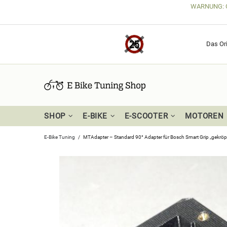
WARNUNG: Get
Das Ori
SHOP
E-BIKE
E-SCOOTER
MOTOREN
E-Bike Tuning
MTAdapter – Standard 90° Adapter für Bosch Smart Grip „gekröp