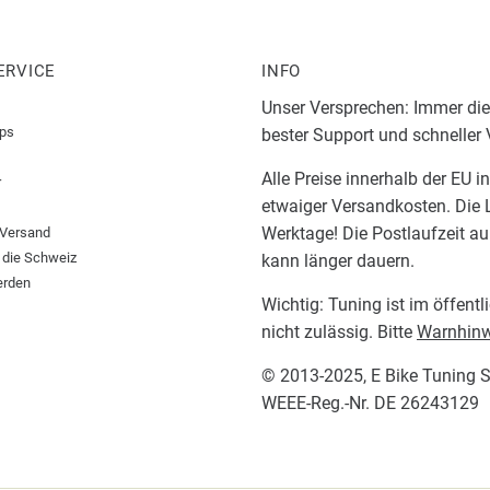
ERVICE
INFO
Unser Versprechen: Immer die
pps
bester Support und schneller
Alle Preise innerhalb der EU i
r
etwaiger Versandkosten. Die L
Werktage! Die Postlaufzeit a
 Versand
 die Schweiz
kann länger dauern.
erden
Wichtig: Tuning ist im öffent
nicht zulässig. Bitte
Warnhinw
© 2013-2025,
E Bike Tuning 
WEEE-Reg.-Nr. DE 26243129