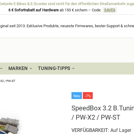
unte E-Bikes & E-Scooter sind nicht für den öffentlichen Straßenverkehr zug
6 € Sofortrabatt auf Hardware
ab 150 € sichern – Code:
SAVE6
ginal seit 2013: Exklusive Produkte, neueste Firmwares, bester Support & schne
MARKEN
TUNING-TIPPS
-X2 / PW-ST
Neu
-7%
SpeedBox 3.2 B.Tuni
/ PW-X2 / PW-ST
VERFÜGBARKEIT:
Auf Lager