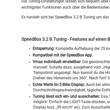
Die Tuning-Einstellungen lassen sich bequem über d
wichtigsten Funktionen auch über die Bedientasten 
Es handelt sich bei SpeedBox 3.2 B.Tuning um das
SpeedBox 3.2 B.Tuning - Features auf einen B
Entsperrung:
Komplette Aufhebung der 25 k
Kompatibel mit der SpeedBox App.
Vmax individuell einstellbar:
Die gewünschte 
manuell: Schalte dazu, ausgehend vom „High
Tempolimit angezeigt. Nun kannst du die Hö
Drehen des Hinterrads um 360°. Nach fünf Se
Echte Werte im E-Bike Display:
Auch bei aktiv
Durchschnittsgeschwindigkeit, tägliche Entfe
Tuning lässt sich ein- und ausschalten:
Das T
möglich: Einfach die LIGHT-Taste drücken, u
Display kurz „99 km/h“ an). Zum Ausschalte