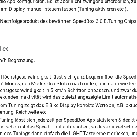
ie App konfigurieren. Es ist aber nicht zwingend erforderlich, 
am Display manuell steuern lassen (Tuning aktivieren etc.).
 Nachfolgeprodukt des bewährten SpeedBox 3.0 B.Tuning Chips
lick
m/h Begrenzung.
Höchstgeschwindigkeit lässt sich ganz bequem über die SpeedBo
“ Modus, den Modus drei Stufen nach unten, und dann wieder d
chstgeschwindigkeit in 5 km/h Schritten anpassen, und zwar du
kunden Inaktivität wird das zuletzt angezeigte Limit automatis
em Tuning zeigt das E-Bike Display korrekte Werte an, z.B. aktu
rnung, Reichweite etc.
uning lässt sich jederzeit per SpeedBox App aktivieren & deaktiv
nd schon ist das Speed Limit aufgehoben, so dass du viel schnel
n des Tunings dann einfach die LIGHT-Taste erneut drücken, un