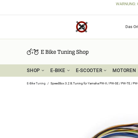
WARNUNG: Get
Das Ori
SHOP
E-BIKE
E-SCOOTER
MOTOREN
E-Bike Tuning
SpeedBox 3.2 B.Tuning für Yamaha PW-X / PW-SE / PW-TE / PW