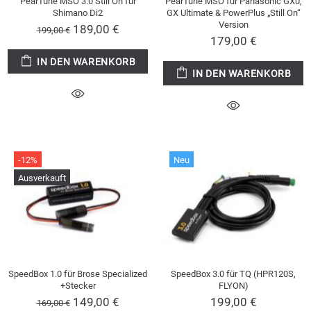
PearTune MSO 3.0 Still On für
PearTune MSO für Panasonic GX0,
Shimano Di2
GX Ultimate & PowerPlus „Still On“
Version
189,00 €
199,00 €
179,00 €
IN DEN WARENKORB
IN DEN WARENKORB
-12%
Neu
Ausverkauft
SpeedBox 1.0 für Brose Specialized
SpeedBox 3.0 für TQ (HPR120S,
+Stecker
FLYON)
149,00 €
199,00 €
169,00 €