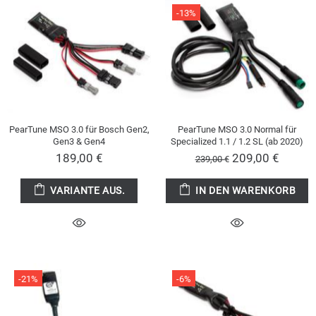
-13%
PearTune MSO 3.0 für Bosch Gen2,
PearTune MSO 3.0 Normal für
Gen3 & Gen4
Specialized 1.1 / 1.2 SL (ab 2020)
189,00 €
209,00 €
239,00 €
VARIANTE AUS.
IN DEN WARENKORB
-21%
-6%