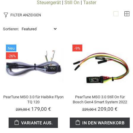
Steuergerät
|
Still On
|
Taster
FILTER ANZEIGEN
Sortieren:
Neu
-9%
-26%
PearTune MSO 3.0 für Haibike Flyon
PearTune MSO 3.0 Still On für
TQ 120
Bosch Gen4 Smart System 2022
179,00 €
209,00 €
239,00 €
229,00 €
VARIANTE AUS.
IN DEN WARENKORB