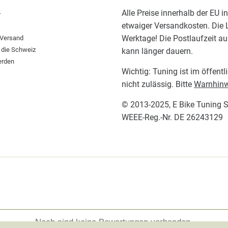
Alle Preise innerhalb der EU i
r
etwaiger Versandkosten. Die L
Werktage! Die Postlaufzeit a
 Versand
 die Schweiz
kann länger dauern.
erden
Wichtig: Tuning ist im öffent
nicht zulässig. Bitte
Warnhinw
© 2013-2025,
E Bike Tuning 
WEEE-Reg.-Nr. DE 26243129
Noch sind keine Bewertungen vorhanden.