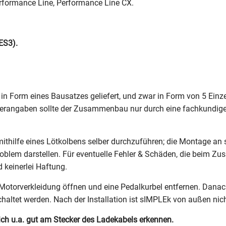
Performance Line, Performance Line CX.
ES3).
n Form eines Bausatzes geliefert, und zwar in Form von 5 Einzelt
tellerangaben sollte der Zusammenbau nur durch eine fachkundig
hilfe eines Lötkolbens selber durchzuführen; die Montage an si
oblem darstellen. Für eventuelle Fehler & Schäden, die beim 
 keinerlei Haftung.
torverkleidung öffnen und eine Pedalkurbel entfernen. Dana
haltet werden. Nach der Installation ist sIMPLEk von außen nic
ch u.a. gut am Stecker des Ladekabels erkennen.