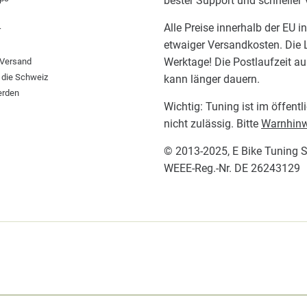
bester Support und schneller
Alle Preise innerhalb der EU i
r
etwaiger Versandkosten. Die L
Werktage! Die Postlaufzeit a
 Versand
 die Schweiz
kann länger dauern.
erden
Wichtig: Tuning ist im öffent
nicht zulässig. Bitte
Warnhinw
© 2013-2025,
E Bike Tuning 
WEEE-Reg.-Nr. DE 26243129