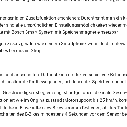
einer genialen Zusatzfunktion erschienen: Durchtrennt man ein kl
er sind alle ursprünglichen Einstellungsmöglichkeiten wieder mög
Bike mit Bosch Smart System mit Speichenmagnet einsetzbar.
n Zusatzgeräten wie deinem Smartphone, wenn du dir unterweg
bt es bei uns im Shop.
 und ausschalten. Dafür stehen dir drei verschiedene Betriebs
durch bestimmte Radbewegungen, bei denen der Speichenmagnet
: Geschwindigkeitsbegrenzung ist aufgehoben, die reale Geschwi
ktioniert wie im Originalzustand (Motorsupport bis 25 km/h, kor
st du beim Einschalten des Bikes spontan festlegen, ob das Tunin
halten des E-Bikes mindestens 4 Sekunden vor dem Sensor befi