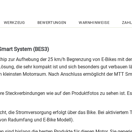
WERKZEUG
BEWERTUNGEN
WARNHINWEISE
ZAHL
 Smart System (BES3)
-Chip zur Aufhebung der 25 km/h Begrenzung von E-Bikes mit 
sung, die sehr kompakt ist und sich besonders gut verbauen läs
n kleinsten Motorraum. Nach Anschluss ermöglicht der MTT Smar
re Steckverbindungen wie auf den Produktfotos zu sehen ist. Es 
cht, die Stromversorgung erfolgt über das Bike. Bei aktivierte
 von Radumfang und E-Bike Modell).
sind bislang die besten Produkte für diesen Motor. Sie generi