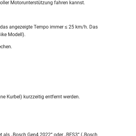
voller Motorunterstützung fahren kannst.
bt das angezeigte Tempo immer ≤ 25 km/h. Das
ike Modell).
echen.
 Kurbel) kurzzeitig entfernt werden.
t als „Bosch Gen4 2022“ oder „BES3“ („Bosch