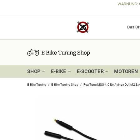
WARNUNG: Get
Das Ori
SHOP
E-BIKE
E-SCOOTER
MOTOREN
E-Bike Tuning
E-Bike Tuning Shop
PearTune MSO 4.0 für Avinox DJI M2 & 