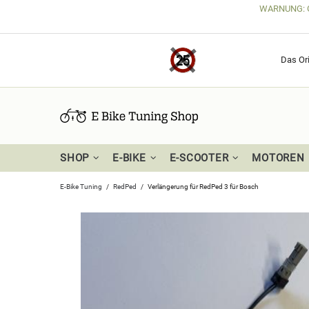
WARNUNG: Get
Das Ori
SHOP
E-BIKE
E-SCOOTER
MOTOREN
E-Bike Tuning
RedPed
Verlängerung für RedPed 3 für Bosch