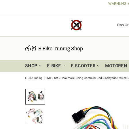
WARNUNG: Get
Das Ori
SHOP
E-BIKE
E-SCOOTER
MOTOREN
E-Bike Tuning
MTC Set 2: MountainTuning Controller und Display für ePowerF