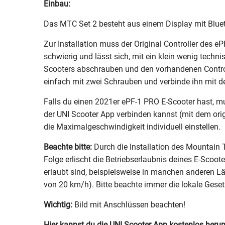
Einbau:
Das MTC Set 2 besteht aus einem Display mit Blueto
Zur Installation muss der Original Controller des e
schwierig und lässt sich, mit ein klein wenig tec
Scooters abschrauben und den vorhandenen Control
einfach mit zwei Schrauben und verbinde ihn mit d
Falls du einen 2021er ePF-1 PRO E-Scooter hast, m
der UNI Scooter App verbinden kannst (mit dem ori
die Maximalgeschwindigkeit individuell einstellen.
Beachte bitte:
Durch die Installation des Mountain 
Folge erlischt die Betriebserlaubnis deines E-Sco
erlaubt sind, beispielsweise in manchen anderen Lä
von 20 km/h). Bitte beachte immer die lokale Gese
Wichtig:
Bild mit Anschlüssen beachten!
Hier kannst du die UNI Scooter App kostenlos herun