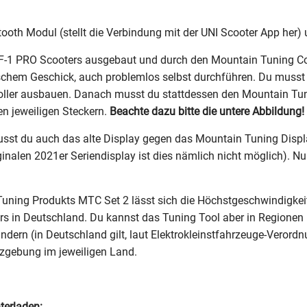
oth Modul (stellt die Verbindung mit der UNI Scooter App her) u
PF-1 PRO Scooters ausgebaut und durch den Mountain Tuning Contr
hnischem Geschick, auch problemlos selbst durchführen. Du muss
ler ausbauen. Danach musst du stattdessen den Mountain Tunin
en jeweiligen Steckern.
Beachte dazu bitte die untere Abbildung!
usst du auch das alte Display gegen das Mountain Tuning Displa
ginalen 2021er Seriendisplay ist dies nämlich nicht möglich). 
Tuning Produkts MTC Set 2 lässt sich die Höchstgeschwindigkei
oters in Deutschland. Du kannst das Tuning Tool aber in Region
ndern (in Deutschland gilt, laut Elektrokleinstfahrzeuge-Verord
tzgebung im jeweiligen Land.
terladen: