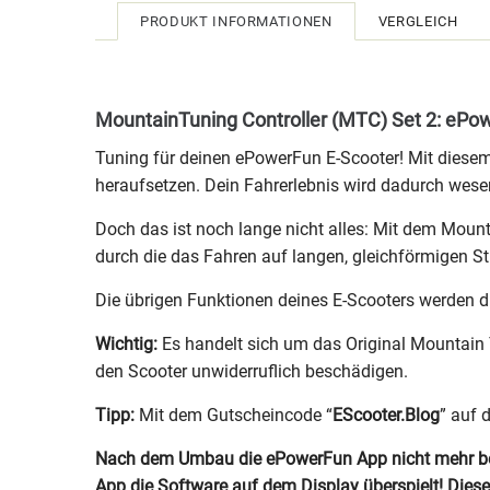
PRODUKT INFORMATIONEN
VERGLEICH
MountainTuning Controller (MTC) Set 2: ePo
Tuning für deinen ePowerFun E-Scooter! Mit diesem
heraufsetzen. Dein Fahrerlebnis wird dadurch wesen
Doch das ist noch lange nicht alles: Mit dem Moun
durch die das Fahren auf langen, gleichförmigen St
Die übrigen Funktionen deines E-Scooters werden du
Wichtig:
Es handelt sich um das Original Mountain T
den Scooter unwiderruflich beschädigen.
Tipp:
Mit dem Gutscheincode “
EScooter.Blog
” auf
Nach dem Umbau die ePowerFun App nicht mehr benu
App die Software auf dem Display überspielt! Die