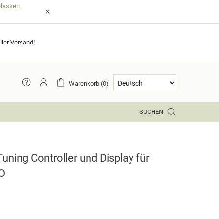
elassen.
ller Versand!
Warenkorb (0)
SUCHEN
ning Controller und Display für
O