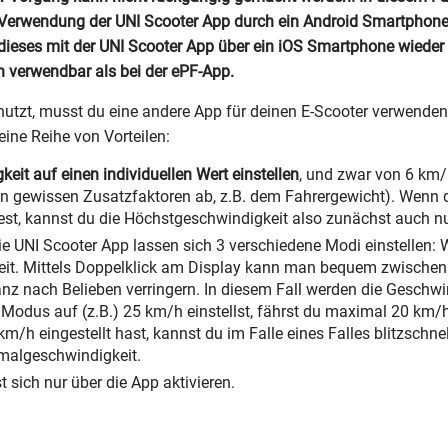
ei Verwendung der UNI Scooter App durch ein Android Smartpho
n dieses mit der UNI Scooter App über ein iOS Smartphone wied
 verwendbar als bei der ePF-App.
utzt, musst du eine andere App für deinen E-Scooter verwenden
eine Reihe von Vorteilen:
it auf einen individuellen Wert einstellen
, und zwar von 6 km/h
 gewissen Zusatzfaktoren ab, z.B. dem Fahrergewicht). Wenn du
t, kannst du die Höchstgeschwindigkeit also zunächst auch nur
e UNI Scooter App lassen sich 3 verschiedene Modi einstellen: 
t. Mittels Doppelklick am Display kann man bequem zwischen d
z nach Belieben verringern. In diesem Fall werden die Geschwi
t Modus auf (z.B.) 25 km/h einstellst, fährst du maximal 20 
/h eingestellt hast, kannst du im Falle eines Falles blitzschn
malgeschwindigkeit.
t sich nur über die App aktivieren.