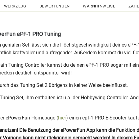
WERKZEUG
BEWERTUNGEN
WARNHINWEISE
ZAHL
werFun ePF-1 PRO Tuning
 genialen Set lässt sich die Höchstgeschwindigkeit deines ePF
tlich kraftvoller und aufregender. Außerdem kommst du viel flo
tain Tuning Controller kannst du deinen ePF-1 PRO sogar mit e
recken deutlich entspannter wird!
rch das Tuning Set 2 übrigens in keiner Weise beeinflusst.
uning Set, ihm enthalten ist u.a. der Hobbywing Controller. An
 der ePowerFun Homepage (
hier
) einen epf-1 PRO E-Scooter kauf
tzen! Die Benutzung der ePowerFun App kann die Funktion des 
ser Vorgang kann nicht rückgängig gemacht werden! In diesem F