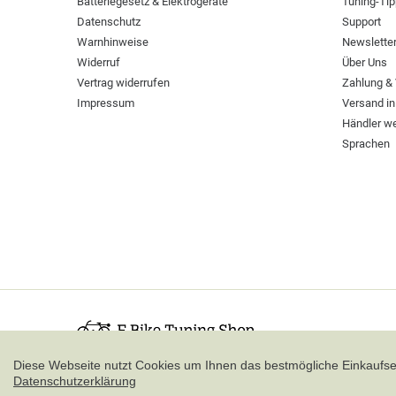
Batteriegesetz & Elektrogeräte
Tuning-Ti
Datenschutz
Support
Warnhinweise
Newslette
Widerruf
Über Uns
Vertrag widerrufen
Zahlung &
Impressum
Versand in
Händler w
Sprachen
Diese Webseite nutzt Cookies um Ihnen das bestmögliche Einkaufser
Datenschutzerklärung