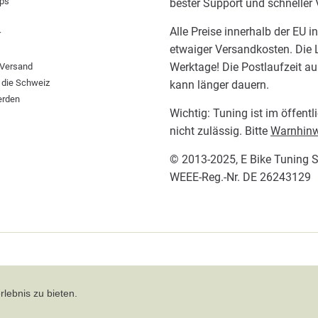
pps
bester Support und schneller
Alle Preise innerhalb der EU i
r
etwaiger Versandkosten. Die L
Werktage! Die Postlaufzeit a
 Versand
 die Schweiz
kann länger dauern.
erden
Wichtig: Tuning ist im öffent
nicht zulässig. Bitte
Warnhinw
© 2013-2025,
E Bike Tuning 
WEEE-Reg.-Nr. DE 26243129
lebnis zu bieten.