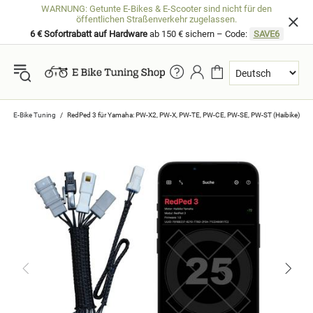
WARNUNG: Getunte E-Bikes & E-Scooter sind nicht für den
öffentlichen Straßenverkehr zugelassen.
6 € Sofortrabatt auf Hardware
ab 150 € sichern – Code:
SAVE6
E-Bike Tuning
RedPed 3 für Yamaha: PW-X2, PW-X, PW-TE, PW-CE, PW-SE, PW-ST (Haibike)