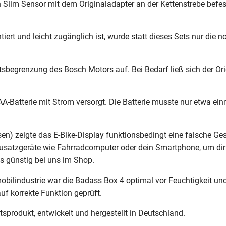
Slim Sensor mit dem Originaladapter an der Kettenstrebe befesti
iert und leicht zugänglich ist, wurde statt dieses Sets nur die 
begrenzung des Bosch Motors auf. Bei Bedarf ließ sich der Orig
AA-Batterie mit Strom versorgt. Die Batterie musste nur etwa ei
n) zeigte das E-Bike-Display funktionsbedingt eine falsche Ges
Zusatzgeräte wie Fahrradcomputer oder dein Smartphone, um dir
es günstig bei uns im Shop.
obilindustrie war die Badass Box 4 optimal vor Feuchtigkeit u
f korrekte Funktion geprüft.
sprodukt, entwickelt und hergestellt in Deutschland.