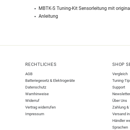
MBTK-S Tuning-Kit Sensorleitung mit origina
Anleitung
RECHTLICHES
SHOP S
AGB
Vergleich
Batteriegesetz & Elektrogeräte
Tuning-Ti
Datenschutz
Support
Warnhinweise
Newslette
Widerruf
Über Uns
Vertrag widerrufen
Zahlung &
Impressum
Versand in
Händler w
Sprachen