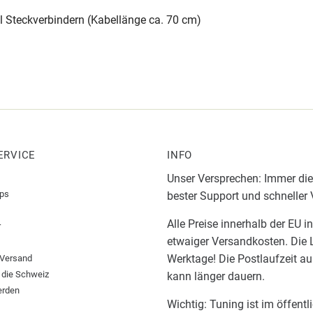
l Steckverbindern (Kabellänge ca. 70 cm)
ERVICE
INFO
Unser Versprechen: Immer die
pps
bester Support und schneller
Alle Preise innerhalb der EU i
r
etwaiger Versandkosten. Die L
Werktage! Die Postlaufzeit a
 Versand
 die Schweiz
kann länger dauern.
erden
Wichtig: Tuning ist im öffent