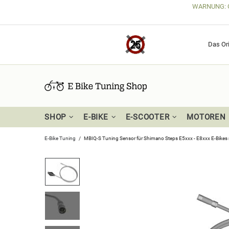
WARNUNG: Get
Das Ori
SHOP
E-BIKE
E-SCOOTER
MOTOREN
E-Bike Tuning
MBIQ-S Tuning Sensor für Shimano Steps E5xxx - E8xxx E-Bike