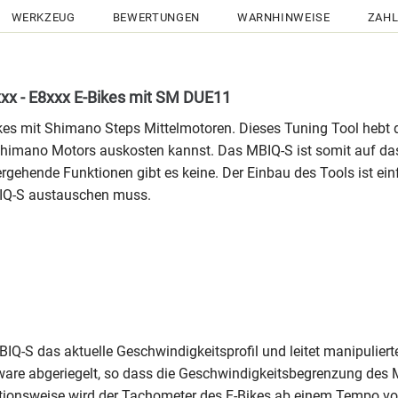
WERKZEUG
BEWERTUNGEN
WARNHINWEISE
ZAHL
xx - E8xxx E-Bikes mit SM DUE11
Bikes mit Shimano Steps Mittelmotoren. Dieses Tuning Tool heb
 Shimano Motors auskosten kannst. Das MBIQ-S ist somit auf das
rgehende Funktionen gibt es keine. Der Einbau des Tools ist ei
BIQ-S austauschen muss.
Q-S das aktuelle Geschwindigkeitsprofil und leitet manipuliert
ware abgeriegelt, so dass die Geschwindigkeitsbegrenzung des 
ktionsweise wird der Tachometer des E-Bikes ab einem Tempo von